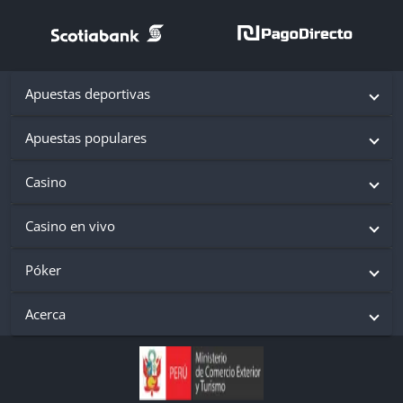
Apuestas deportivas
Apuestas populares
Casino
Casino en vivo
Póker
Acerca