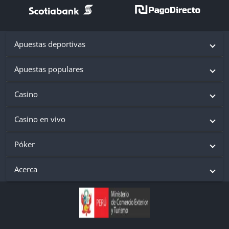
Apuestas deportivas
Apuestas populares
Casino
Casino en vivo
Póker
Acerca