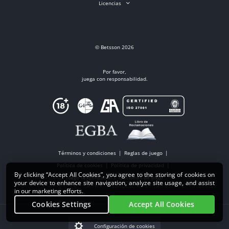
Licencias
© Betsson 2026
Por favor,
juega con responsabilidad.
Términos y condiciones
Reglas de juego
Política de cookies
Política de privacidad
By clicking “Accept All Cookies”, you agree to the storing of cookies on
Juego responsable
Opciones de pago
your device to enhance site navigation, analyze site usage, and assist
in our marketing efforts.
Cookies Settings
Accept All Cookies
Configuración de cookies