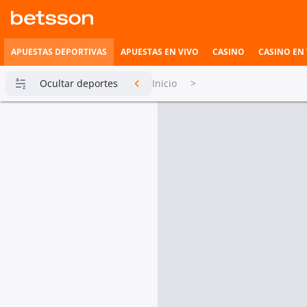
APUESTAS DEPORTIVAS
APUESTAS EN VIVO
CASINO
CASINO EN
Ocultar deportes
Inicio
>
Inicio
Reto Experto
Torneos de
apuestas
Cuotas
mejoradas
Transmisiones
en vivo
Favoritos