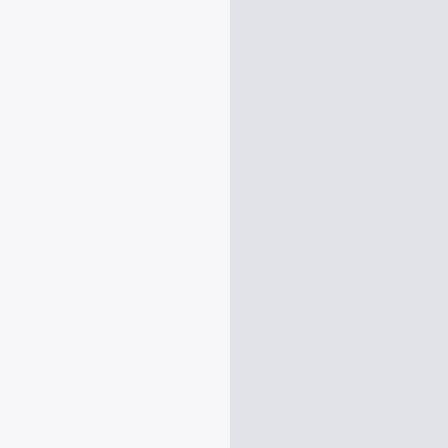
Haz clic en el icono
Síguenos en
de la 'Estrella' para
agregar a Favoritos
Sponsor Oficial