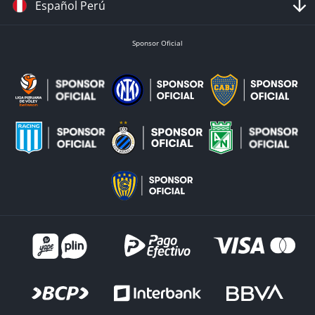
Español Perú
Sponsor Oficial