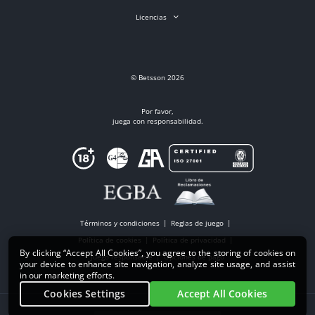
Licencias
© Betsson 2026
Por favor,
juega con responsabilidad.
Términos y condiciones
Reglas de juego
Política de cookies
Política de privacidad
By clicking “Accept All Cookies”, you agree to the storing of cookies on
Juego responsable
Opciones de pago
your device to enhance site navigation, analyze site usage, and assist
in our marketing efforts.
Cookies Settings
Accept All Cookies