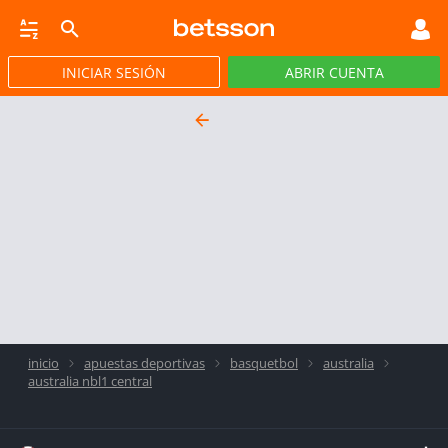
INICIAR SESIÓN
ABRIR CUENTA
CASINO EN VIVO
JACKPOTS
PÓKER
PROMOCIONES
APP
inicio
apuestas deportivas
basquetbol
australia
australia nbl1 central