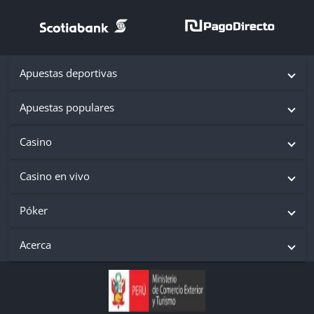
Apuestas deportivas
Apuestas populares
Casino
Casino en vivo
Póker
Acerca