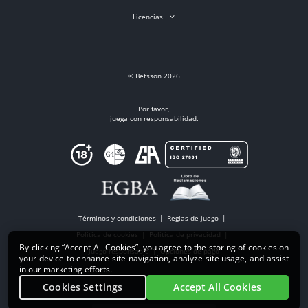
Licencias
© Betsson 2026
Por favor,
juega con responsabilidad.
Términos y condiciones
Reglas de juego
Política de cookies
Política de privacidad
By clicking “Accept All Cookies”, you agree to the storing of cookies on
Juego responsable
Opciones de pago
your device to enhance site navigation, analyze site usage, and assist
in our marketing efforts.
Cookies Settings
Accept All Cookies