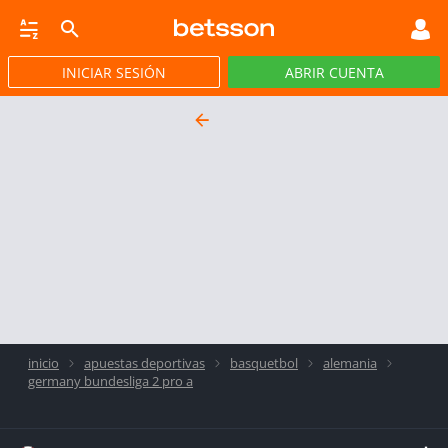
INICIAR SESIÓN
ABRIR CUENTA
CASINO EN VIVO
JACKPOTS
PÓKER
PROMOCIONES
APP
inicio
apuestas deportivas
basquetbol
alemania
germany bundesliga 2 pro a