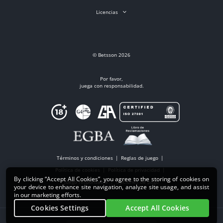
Licencias
© Betsson 2026
Por favor,
juega con responsabilidad.
Términos y condiciones
Reglas de juego
Política de cookies
Política de privacidad
By clicking “Accept All Cookies”, you agree to the storing of cookies on
Juego responsable
Opciones de pago
your device to enhance site navigation, analyze site usage, and assist
in our marketing efforts.
Cookies Settings
Accept All Cookies