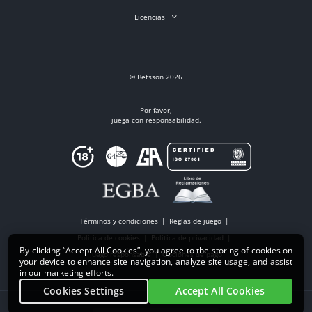
Licencias
© Betsson 2026
Por favor,
juega con responsabilidad.
Términos y condiciones
Reglas de juego
Política de cookies
Política de privacidad
By clicking “Accept All Cookies”, you agree to the storing of cookies on
Juego responsable
Opciones de pago
your device to enhance site navigation, analyze site usage, and assist
in our marketing efforts.
Cookies Settings
Accept All Cookies