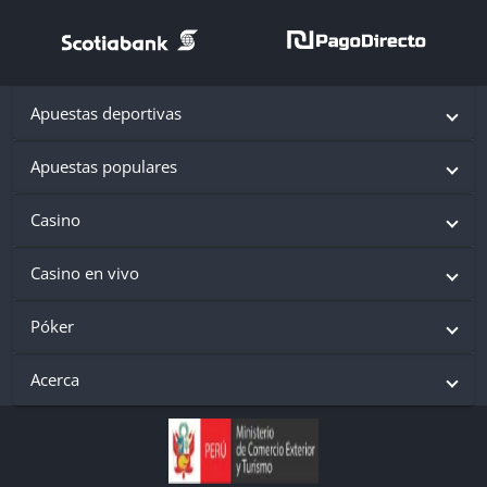
Apuestas deportivas
Apuestas populares
Casino
Casino en vivo
Póker
Acerca