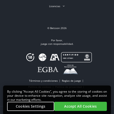
Licencias
© Betsson 2026
Por favor,
juega con responsabilidad.
Términos y condiciones
Reglas de juego
Política de cookies
Política de privacidad
By clicking “Accept All Cookies”, you agree to the storing of cookies on
Juego responsable
Opciones de pago
your device to enhance site navigation, analyze site usage, and assist
in our marketing efforts.
Cookies Settings
Accept All Cookies