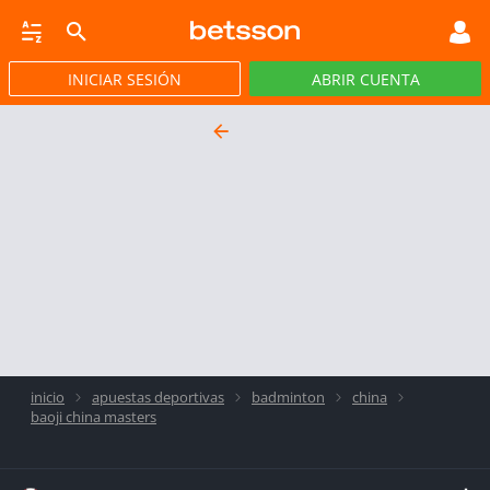
INICIAR SESIÓN
ABRIR CUENTA
CASINO EN VIVO
JACKPOTS
PÓKER
PROMOCIONES
APP
inicio
apuestas deportivas
badminton
china
baoji china masters