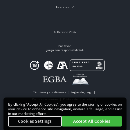
Licencias
© Betsson 2026
Por favor,
juega con responsabilidad.
Términos y condiciones
Reglas de juego
Política de cookies
Política de privacidad
By clicking “Accept All Cookies”, you agree to the storing of cookies on
Juego responsable
Opciones de pago
your device to enhance site navigation, analyze site usage, and assist
in our marketing efforts.
Cookies Settings
Accept All Cookies