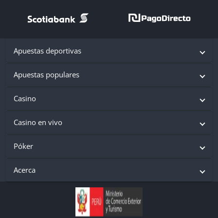
Apuestas deportivas
Apuestas populares
Casino
Casino en vivo
Póker
Acerca